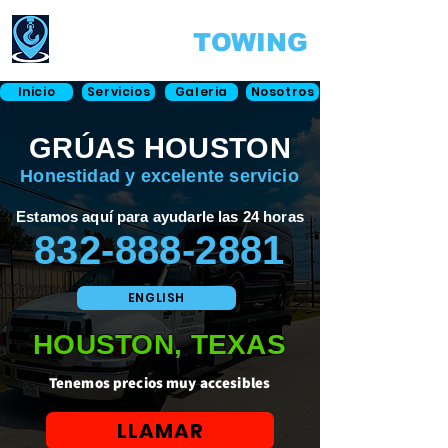
NEAREST
TOWING
Inicio
Servicios
Galeria
Nosotros
GRÚAS HOUSTON
Honestidad y excelente servicio
Estamos aquí para ayudarle las 24 horas
832-888-2881
ENGLISH
HOUSTON, TEXAS
Tenemos precios muy accesibles
LLAMAR